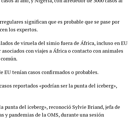
casos al año, y Nigeria, con alrededor de 3000 casos al
regulares significan que es probable que se pase por
cen los expertos.
ados de viruela del simio fuera de África, incluso en EU
r asociados con viajes a África o contacto con animales
s común.
 de EU tenían casos confirmados o probables.
casos reportados «podrían ser la punta del iceberg»,
 punta del iceberg», reconoció Sylvie Briand, jefa de
as y pandemias de la OMS, durante una sesión