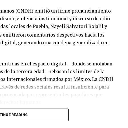
umanos (CNDH) emitió un firme pronunciamiento
dismo, violencia institucional y discurso de odio
das locales de Puebla, Nayeli Salvatori Bojalil y
s emitieron comentarios despectivos hacia los
digital, generando una condena generalizada en
 emitidas en el espacio digital —donde se mofaban
s de la tercera edad— rebasan los límites de la
ados internacionales firmados por México. La CNDH
ravés de redes sociales resulta insuficiente para
n provocada por representantes populares que
s derechos humanos.
na abrió una investigación formal a través de su
TINUE READING
luar posibles sanciones a su militancia o la