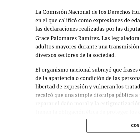
La Comisión Nacional de los Derechos H
en el que calificó como expresiones de eda
las declaraciones realizadas por las diputa
Grace Palomares Ramírez.
Las legisladora
adultos mayores durante una transmisión 
diversos sectores de la sociedad.
El organismo nacional subrayó que frases
de la apariencia o condición de las persona
libertad de expresión y vulneran los trat
recalcó que una simple disculpa pública a t
reparar el daño moral y la estigmatizació
tienen la obligación ética de proteger lo
Ante la gravedad del caso, el partido More
CON
Comisión de Honestidad y Justicia para eva