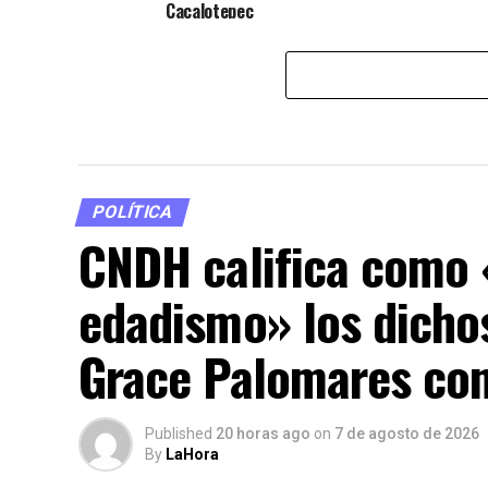
Cacalotepec
POLÍTICA
CNDH califica como 
edadismo» los dichos
Grace Palomares con
Published
20 horas ago
on
7 de agosto de 2026
By
LaHora