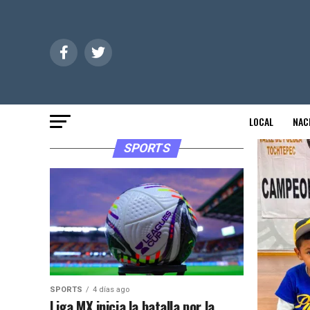
LOCAL
NAC
SPORTS
SPORTS
4 días ago
Liga MX inicia la batalla por la