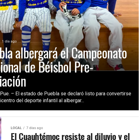
1 día ago
bla albergará el Campeonato
ional de Béisbol Pre-
iación
Pue. – El estado de Puebla se declaró listo para convertirse
icentro del deporte infantil al albergar...
LOCAL
7 días ago
El Cuauhtémoc resiste al diluvio y el