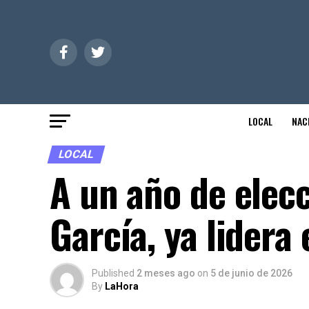
LOCAL
NAC
LOCAL
A un año de elec
García, ya lidera
Published
2 meses ago
on
5 de junio de 2026
By
LaHora