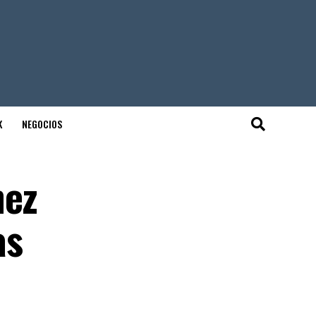
K
NEGOCIOS
hez
as