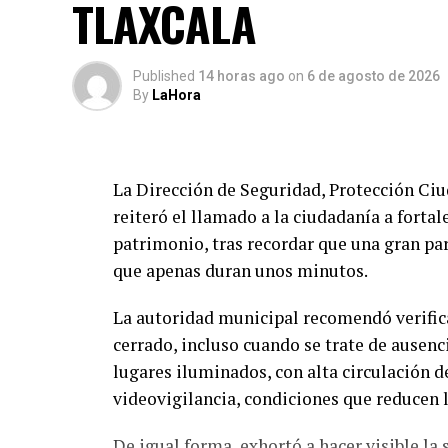
TLAXCALA
Published
14 horas ago
on
6 de agosto de 2026
By
LaHora
La Dirección de Seguridad, Protección Ci
reiteró el llamado a la ciudadanía a forta
patrimonio, tras recordar que una gran par
que apenas duran unos minutos.
La autoridad municipal recomendó verifi
cerrado, incluso cuando se trate de ausenc
lugares iluminados, con alta circulación d
videovigilancia, condiciones que reducen l
De igual forma, exhortó a hacer visible la