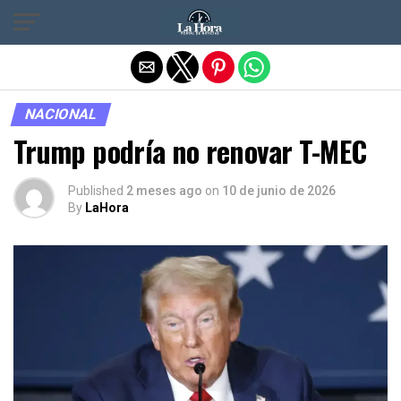
Salir de la versión móvil
NACIONAL
Trump podría no renovar T-MEC
Published
2 meses ago
on
10 de junio de 2026
By
LaHora