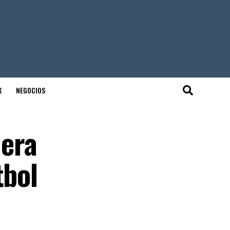
K
NEGOCIOS
nera
tbol