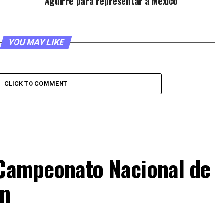
Aguirre para representar a México
YOU MAY LIKE
CLICK TO COMMENT
 Campeonato Nacional de
ón