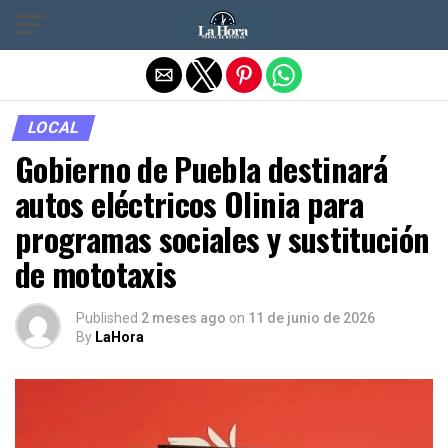
Salir de la versión móvil
LOCAL
Gobierno de Puebla destinará
autos eléctricos Olinia para
programas sociales y sustitución
de mototaxis
Published
2 meses ago
on
11 de junio de 2026
By
LaHora