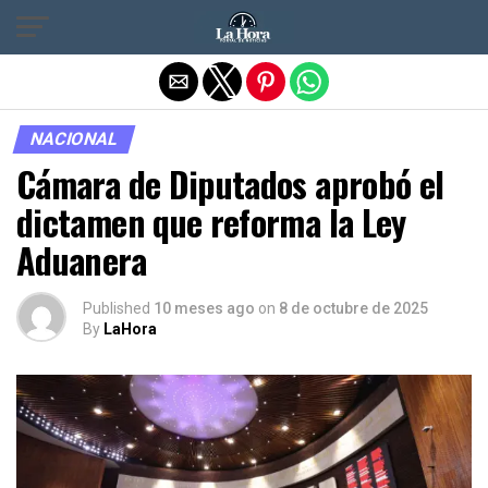
Salir de la versión móvil
NACIONAL
Cámara de Diputados aprobó el
dictamen que reforma la Ley
Aduanera
Published
10 meses ago
on
8 de octubre de 2025
By
LaHora