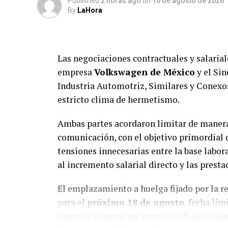
Published
2 horas ago
on
10 de agosto de 2026
By
LaHora
Las negociaciones contractuales y salarial
empresa
Volkswagen de México
y el Sin
Industria Automotriz, Similares y Conexos
estricto clima de hermetismo.
Ambas partes acordaron limitar de manera 
comunicación, con el objetivo primordial 
tensiones innecesarias entre la base labo
al incremento salarial directo y las presta
El emplazamiento a huelga fijado por la 
para el
próximo 18 de agosto
, fecha lím
deberán alcanzar un acuerdo definitivo que