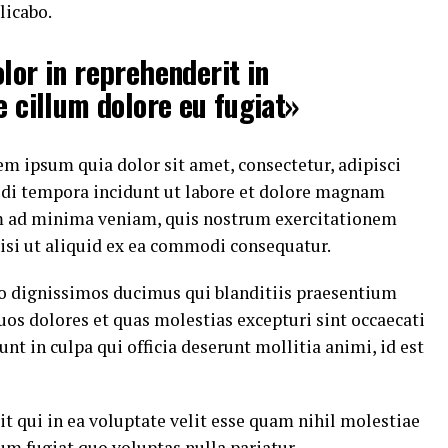
licabo.
lor in reprehenderit in
e cillum dolore eu fugiat»
m ipsum quia dolor sit amet, consectetur, adipisci
di tempora incidunt ut labore et dolore magnam
m ad minima veniam, quis nostrum exercitationem
nisi ut aliquid ex ea commodi consequatur.
io dignissimos ducimus qui blanditiis praesentium
uos dolores et quas molestias excepturi sint occaecati
nt in culpa qui officia deserunt mollitia animi, id est
t qui in ea voluptate velit esse quam nihil molestiae
um fugiat quo voluptas nulla pariatur.