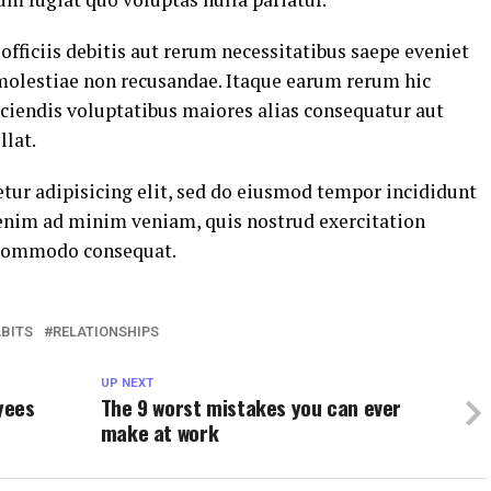
ficiis debitis aut rerum necessitatibus saepe eveniet
 molestiae non recusandae. Itaque earum rerum hic
eiciendis voluptatibus maiores alias consequatur aut
llat.
tur adipisicing elit, sed do eiusmod tempor incididunt
 enim ad minim veniam, quis nostrud exercitation
a commodo consequat.
BITS
RELATIONSHIPS
UP NEXT
yees
The 9 worst mistakes you can ever
make at work