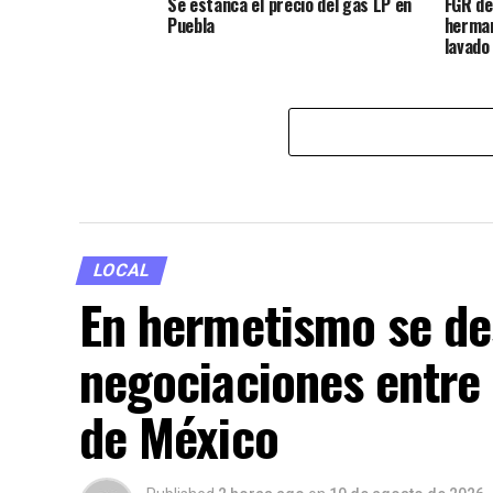
Se estanca el precio del gas LP en
FGR de
Puebla
herman
lavado
LOCAL
En hermetismo se des
negociaciones entre
de México