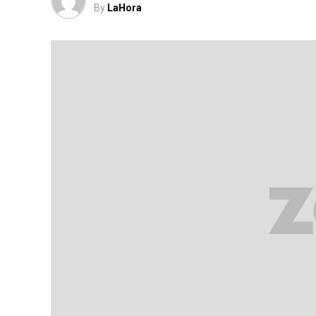
By
LaHora