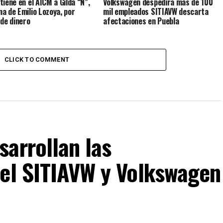
tiene en el AICM a Gilda “N”,
Volkswagen despedirá más de 100
a de Emilio Lozoya, por
mil empleados SITIAVW descarta
 de dinero
afectaciones en Puebla
CLICK TO COMMENT
arrollan las
 el SITIAVW y Volkswagen