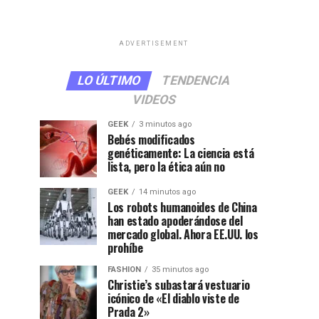
ADVERTISEMENT
LO ÚLTIMO
TENDENCIA
VIDEOS
GEEK
3 minutos ago
Bebés modificados
genéticamente: La ciencia está
lista, pero la ética aún no
GEEK
14 minutos ago
Los robots humanoides de China
han estado apoderándose del
mercado global. Ahora EE.UU. los
prohíbe
FASHION
35 minutos ago
Christie’s subastará vestuario
icónico de «El diablo viste de
Prada 2»