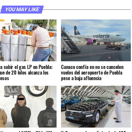
YOU MAY LIKE
 a subir el gas LP en Puebla:
Canaco confía en no se cancelen
que de 20 kilos alcanza los
vuelos del aeropuerto de Puebla
pesos
pese a baja afluencia