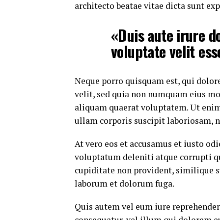
architecto beatae vitae dicta sunt exp
«Duis aute irure do
voluptate velit ess
Neque porro quisquam est, qui dolore
velit, sed quia non numquam eius mo
aliquam quaerat voluptatem. Ut eni
ullam corporis suscipit laboriosam, 
At vero eos et accusamus et iusto od
voluptatum deleniti atque corrupti q
cupiditate non provident, similique su
laborum et dolorum fuga.
Quis autem vel eum iure reprehenderi
consequatur, vel illum qui dolorem e