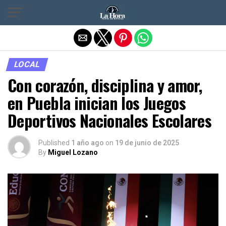
Salir de la versión móvil
LOCAL
Con corazón, disciplina y amor,
en Puebla inician los Juegos
Deportivos Nacionales Escolares
Published
1 año ago
on
19 de junio de 2025
By
Miguel Lozano