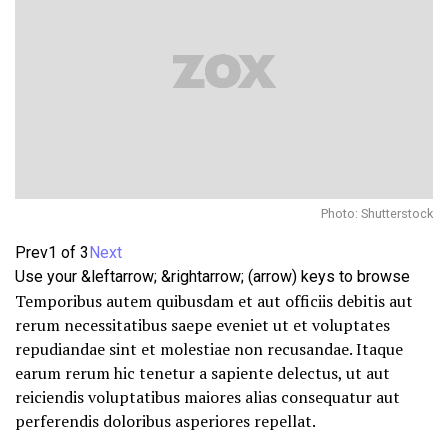
Photo: Shutterstock
Prev
1 of 3
Next
Use your &leftarrow; &rightarrow; (arrow) keys to browse
Temporibus autem quibusdam et aut officiis debitis aut
rerum necessitatibus saepe eveniet ut et voluptates
repudiandae sint et molestiae non recusandae. Itaque
earum rerum hic tenetur a sapiente delectus, ut aut
reiciendis voluptatibus maiores alias consequatur aut
perferendis doloribus asperiores repellat.