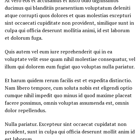
At vero eos et accusamus et iusto odio dignissimos
ducimus qui blanditiis praesentium voluptatum deleniti
atque corrupti quos dolores et quas molestias excepturi
sint occaecati cupiditate non provident, similique sunt in
culpa qui officia deserunt mollitia animi, id est laborum
et dolorum fuga.
Quis autem vel eum iure reprehenderit qui in ea
voluptate velit esse quam nihil molestiae consequatur, vel
illum qui dolorem eum fugiat quo voluptas nulla pariatur.
Et harum quidem rerum facilis est et expedita distinctio.
Nam libero tempore, cum soluta nobis est eligendi optio
cumque nihil impedit quo minus id quod maxime placeat
facere possimus, omnis voluptas assumenda est, omnis
dolor repellendus.
Nulla pariatur. Excepteur sint occaecat cupidatat non
proident, sunt in culpa qui officia deserunt mollit anim id
est laborum.