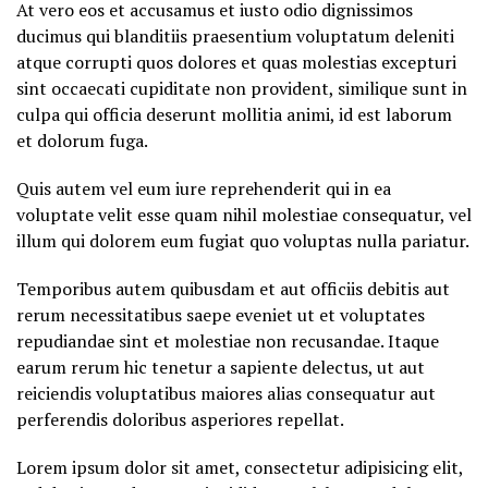
At vero eos et accusamus et iusto odio dignissimos
ducimus qui blanditiis praesentium voluptatum deleniti
atque corrupti quos dolores et quas molestias excepturi
sint occaecati cupiditate non provident, similique sunt in
culpa qui officia deserunt mollitia animi, id est laborum
et dolorum fuga.
Quis autem vel eum iure reprehenderit qui in ea
voluptate velit esse quam nihil molestiae consequatur, vel
illum qui dolorem eum fugiat quo voluptas nulla pariatur.
Temporibus autem quibusdam et aut officiis debitis aut
rerum necessitatibus saepe eveniet ut et voluptates
repudiandae sint et molestiae non recusandae. Itaque
earum rerum hic tenetur a sapiente delectus, ut aut
reiciendis voluptatibus maiores alias consequatur aut
perferendis doloribus asperiores repellat.
Lorem ipsum dolor sit amet, consectetur adipisicing elit,