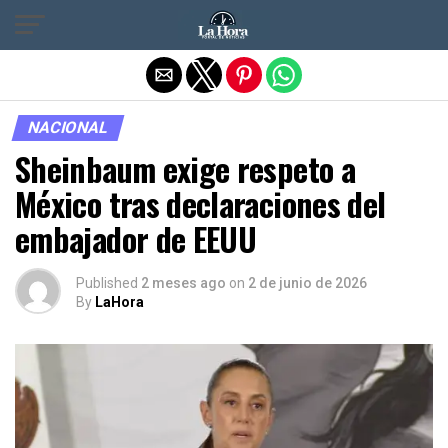
Salir de la versión móvil
NACIONAL
Sheinbaum exige respeto a
México tras declaraciones del
embajador de EEUU
Published
2 meses ago
on
2 de junio de 2026
By
LaHora