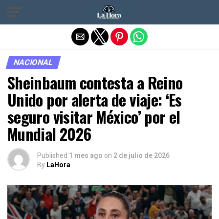
Salir de la versión móvil
NACIONAL
Sheinbaum contesta a Reino
Unido por alerta de viaje: ‘Es
seguro visitar México’ por el
Mundial 2026
Published
1 mes ago
on
2 de julio de 2026
By
LaHora