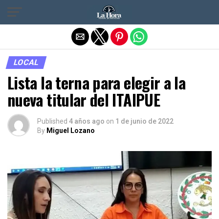
Salir de la versión móvil
LOCAL
Lista la terna para elegir a la
nueva titular del ITAIPUE
Published
4 años ago
on
1 de junio de 2022
By
Miguel Lozano