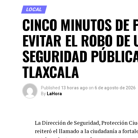
LOCAL
CINCO MINUTOS DE 
EVITAR EL ROBO DE 
SEGURIDAD PÚBLICA
TLAXCALA
Published
13 horas ago
on
6 de agosto de 2026
By
LaHora
La Dirección de Seguridad, Protección Ci
reiteró el llamado a la ciudadanía a forta