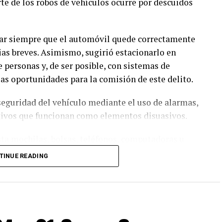
te de los robos de vehículos ocurre por descuidos
car siempre que el automóvil quede correctamente
ias breves. Asimismo, sugirió estacionarlo en
e personas y, de ser posible, con sistemas de
as oportunidades para la comisión de este delito.
 seguridad del vehículo mediante el uso de alarmas,
ntivos que funcionan como elementos disuasivos.
sta mochilas, bolsas, teléfonos, computadoras u
e en un incentivo para el robo o los llamados
TINUE READING
ó no compartir en redes sociales información
lmente se estaciona el vehículo o periodos
so.