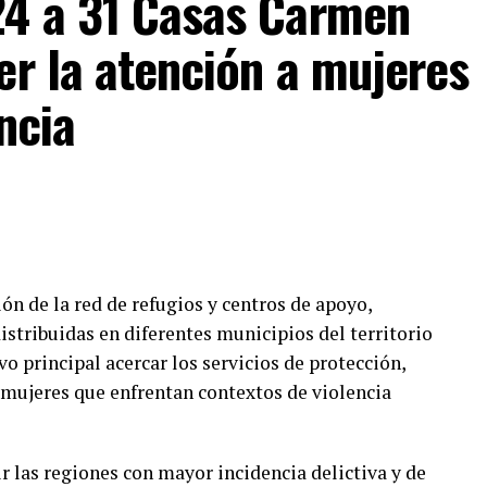
24 a 31 Casas Carmen
 tecnológicas como sistemas de geolocalización
er la atención a mujeres
os de apagado remoto, que facilitan la localización
robo.
ncia
de Tlaxcala fortalece la cultura de la prevención y
idad patrimonial y la tranquilidad de las familias
ón de la red de refugios y centros de apoyo,
stribuidas en diferentes municipios del territorio
o principal acercar los servicios de protección,
s mujeres que enfrentan contextos de violencia
r las regiones con mayor incidencia delictiva y de