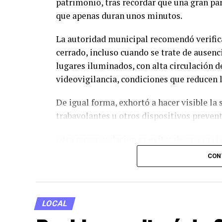
patrimonio, tras recordar que una gran par
que apenas duran unos minutos.
La autoridad municipal recomendó verifi
cerrado, incluso cuando se trate de ausenc
lugares iluminados, con alta circulación d
videovigilancia, condiciones que reducen l
De igual forma, exhortó a hacer visible la
trabavolantes u otros dispositivos preve
Otra recomendación es evitar dejar a la vi
objetos de valor, ya que suelen convertirs
CON
«cristalazos».
La Dirección de Seguridad también sugiri
relacionada con los lugares donde habitua
LOCAL
prolongados en los que permanecerá sin u