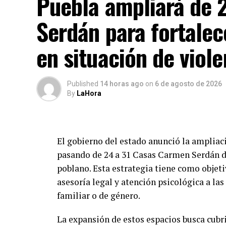
Puebla ampliará de 
Además, invitó a aprovechar herramientas
Serdán para fortalec
(GPS), aplicaciones de rastreo y mecanism
y recuperación de las unidades en caso de 
en situación de viole
Con estas acciones, el Gobierno Municipal 
trabaja de manera permanente por la segur
Published
14 horas ago
on
6 de agosto de 2026
By
LaHora
de la capital.
El gobierno del estado anunció la ampliaci
pasando de 24 a 31 Casas Carmen Serdán di
poblano. Esta estrategia tiene como objetiv
asesoría legal y atención psicológica a la
familiar o de género.
La expansión de estos espacios busca cubri