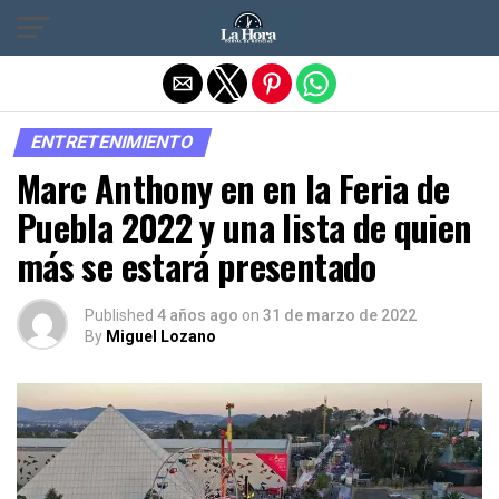
Salir de la versión móvil
ENTRETENIMIENTO
Marc Anthony en en la Feria de
Puebla 2022 y una lista de quien
más se estará presentado
Published
4 años ago
on
31 de marzo de 2022
By
Miguel Lozano