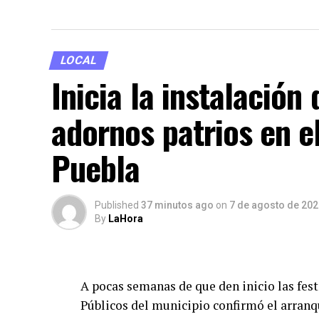
LOCAL
Inicia la instalación
adornos patrios en e
Puebla
Published
37 minutos ago
on
7 de agosto de 202
By
LaHora
A pocas semanas de que den inicio las fest
Públicos del municipio confirmó el arranqu