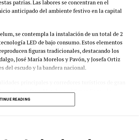
estas patrias. Las labores se concentran en el
icio anticipado del ambiente festivo en la capital
lum, se contempla la instalación de un total de 2
 tecnología LED de bajo consumo. Estos elementos
reproducen figuras tradicionales, destacando los
dalgo, José María Morelos y Pavón, y Josefa Ortiz
 del escudo y la bandera nacional.
alidades principales y corredores turísticos de gran
Juan de Palafox y Mendoza, el Paseo Bravo, la
ayo, el Puente de Ovando y el Barrio de Analco. El
TINUE READING
llecer los espacios públicos y fomentar la visita
a temporada patria.
 urbano, autoridades de gobernación municipal
rabajo con el gobierno estatal para coordinar las