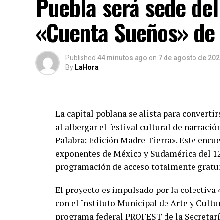
Puebla será sede del 
actividades culturales y los conciertos qu
«Cuenta Sueños» de 
implementarán estrategias específicas de 
orden y la seguridad durante la tradicion
Published
44 minutos ago
on
7 de agosto de 202
By
LaHora
La capital poblana se alista para convertirs
al albergar el festival cultural de narrac
Palabra: Edición Madre Tierra». Este encu
exponentes de México y Sudamérica del 12
programación de acceso totalmente gratui
El proyecto es impulsado por la colectiva 
con el Instituto Municipal de Arte y Cultu
programa federal PROFEST de la Secretaría