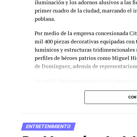
iluminación y los adornos alusivos a las fi
primer cuadro de la ciudad, marcando el in
poblana.
Por medio de la empresa concesionada Cite
mil 400 piezas decorativas equipadas con
lumínicos y estructuras tridimencionales 
perfiles de héroes patrios como Miguel Hi
de Domínguez, además de representaciones
La red de iluminación patriótica abarca vi
afluencia, tales como la Avenida Reforma, 
Calzada Zaragoza, el bulevar Héroes 5 de M
CON
despliegue de estas estructuras busca embe
de turistas locales y nacionales durante l
ENTRETENIMIENTO
En el ámbito logístico y de ordenamiento
informaron que ya se mantienen mesas de t