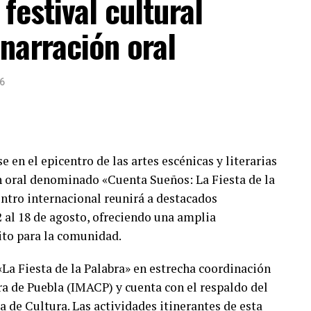
festival cultural
e se realizarán en el Centro Histórico. Asimismo, se
narración oral
control para el comercio informal, garantizando el
al ceremonia del Grito de Independencia.
6
e en el epicentro de las artes escénicas y literarias
ión oral denominado «Cuenta Sueños: La Fiesta de la
entro internacional reunirá a destacados
 al 18 de agosto, ofreciendo una amplia
to para la comunidad.
«La Fiesta de la Palabra» en estrecha coordinación
ra de Puebla (IMACP) y cuenta con el respaldo del
 de Cultura. Las actividades itinerantes de esta