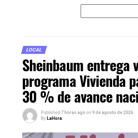
LOCAL
Sheinbaum entrega v
programa Vivienda pa
30 % de avance nac
Published
7 horas ago
on
9 de agosto de 2026
By
LaHora