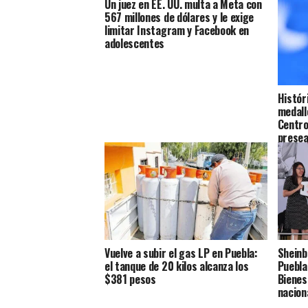
Un juez en EE. UU. multa a Meta con
567 millones de dólares y le exige
limitar Instagram y Facebook en
adolescentes
Histór
medall
Centr
prese
Vuelve a subir el gas LP en Puebla:
Sheinb
el tanque de 20 kilos alcanza los
Puebla
$381 pesos
Bienes
nacion