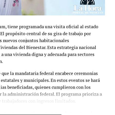
m, tiene programada una visita oficial al estado
El propósito central de su gira de trabajo por
os nuevos conjuntos habitacionales
iviendas del Bienestar. Esta estrategia nacional
l a una vivienda digna y adecuada para sectores
n.
vé que la mandataria federal encabece ceremonias
estatales y municipales. En estos eventos se hará
ilias beneficiadas, quienes cumplieron con los
 la administración federal. El programa prioriza a
y trabajadores con ingresos limitados.
s cuentan con infraestructura urbana renovada,