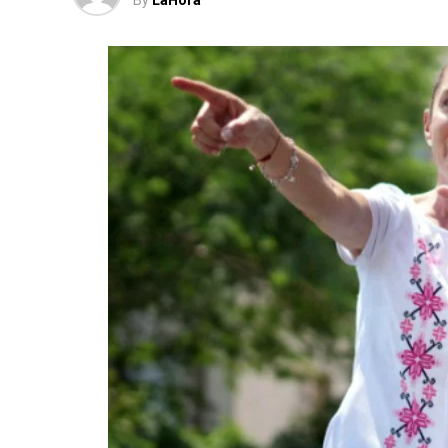
By
LaHora