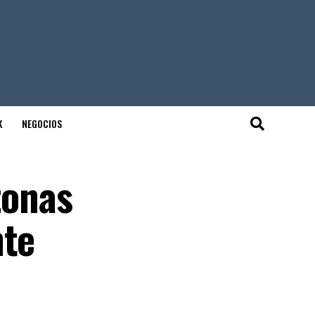
K
NEGOCIOS
zonas
nte