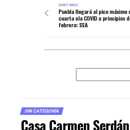
DON'T MISS
Puebla llegará al pico máximo 
cuarta ola COVID a principios d
febrero: SSA
SIN CATEGORÍA
Casa Carmen Serdán