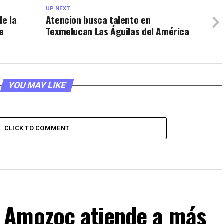
UP NEXT
de la
Atencion busca talento en
e
Texmelucan Las Águilas del América
YOU MAY LIKE
CLICK TO COMMENT
 Amozoc atiende a más