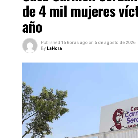
de 4 mil mujeres víc
año
Published
16 horas ago
on
5 de agosto de 2026
By
LaHora