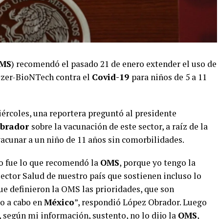
MS
) recomendó el pasado 21 de enero extender el uso de
fizer-BioNTech contra el
Covid-19
para niños de 5 a 11
iércoles, una reportera preguntó al presidente
Obrador
sobre la vacunación de este sector, a raíz de la
vacunar a un niño de 11 años sin comorbilidades.
o fue lo que recomendó la
OMS
, porque yo tengo la
ector Salud de nuestro país que sostienen incluso lo
ue definieron la OMS las prioridades, que son
o a cabo en
México
”, respondió López Obrador. Luego
, según mi información, sustento, no lo dijo la
OMS
,