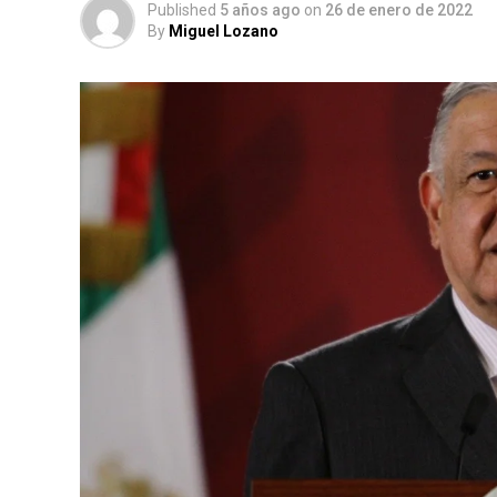
Published
5 años ago
on
26 de enero de 2022
By
Miguel Lozano