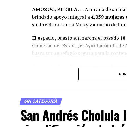
AMOZOC, PUEBLA.
— A un año de su ina
brindado apoyo integral a
4,059 mujeres
e
su directora, Linda Mitzy Zamudio de Lim
El espacio, puesto en marcha el pasado 18
Gobierno del Estado, el Ayuntamiento de A
busca ser un refugio seguro para la conten
Atención legal e investigación en 
CON
Como parte del esquema interinstituciona
Público especializado en la recepción de d
emisión de medidas de protección y acom
SIN CATEGORÍA
Hasta la fecha, esta área ha atendido más
San Andrés Cholula l
episodios de
violencia física y familiar
.