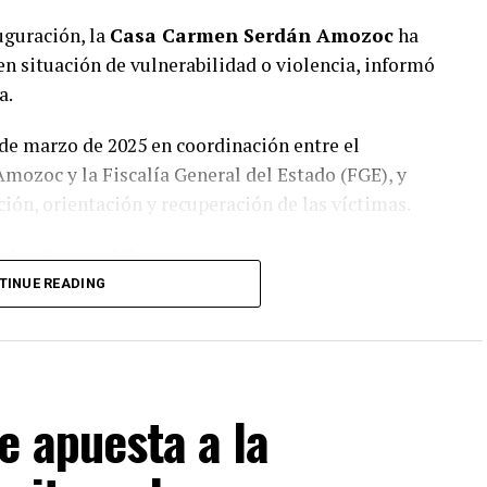
uguración, la
Casa Carmen Serdán Amozoc
ha
n situación de vulnerabilidad o violencia, informó
a.
 de marzo de 2025 en coordinación entre el
mozoc y la Fiscalía General del Estado (FGE), y
ción, orientación y recuperación de las víctimas.
el mismo sitio
TINUE READING
l, el inmueble alberga un módulo del Ministerio
enuncias, apertura de carpetas de investigación,
pañamiento jurídico continuo.
 de
3,000 denuncias
, centradas en su mayoría en
e apuesta a la