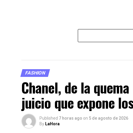
FASHION
Chanel, de la quema d
juicio que expone los
Published
7 horas ago
on
5 de agosto de 2026
By
LaHora