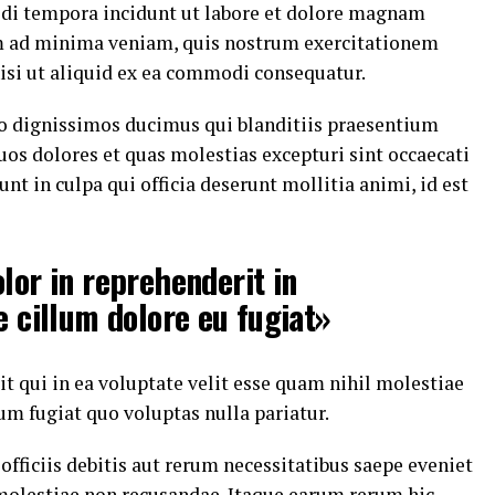
di tempora incidunt ut labore et dolore magnam
m ad minima veniam, quis nostrum exercitationem
nisi ut aliquid ex ea commodi consequatur.
io dignissimos ducimus qui blanditiis praesentium
uos dolores et quas molestias excepturi sint occaecati
nt in culpa qui officia deserunt mollitia animi, id est
lor in reprehenderit in
e cillum dolore eu fugiat»
t qui in ea voluptate velit esse quam nihil molestiae
um fugiat quo voluptas nulla pariatur.
ficiis debitis aut rerum necessitatibus saepe eveniet
 molestiae non recusandae. Itaque earum rerum hic