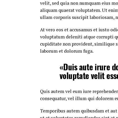
velit, sed quia non numquam eius mo
aliquam quaerat voluptatem. Ut eni
ullam corporis suscipit laboriosam, 
At vero eos et accusamus et iusto od
voluptatum deleniti atque corrupti q
cupiditate non provident, similique su
laborum et dolorum fuga.
«Duis aute irure do
voluptate velit ess
Quis autem vel eum iure reprehenderi
consequatur, vel illum qui dolorem e
Temporibus autem quibusdam et aut of
ut et voluptates repudiandae sint et