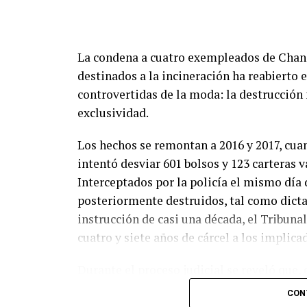
La condena a cuatro exempleados de Chane
destinados a la incineración ha reabierto 
controvertidas de la moda: la destrucción
exclusividad.
Los hechos se remontan a 2016 y 2017, cua
intentó desviar 601 bolsos y 123 carteras v
Interceptados por la policía el mismo día 
posteriormente destruidos, tal como dictab
instrucción de casi una década, el Tribun
cuatro y siete años de cárcel a los implica
Durante el proceso judicial se reveló que, 
20.000 productos cada seis meses solo en H
CON
de alta gama, buscaba evitar que el stock