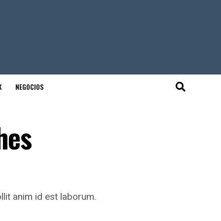
K
NEGOCIOS
hes
llit anim id est laborum.