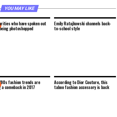
YOU MAY LIKE
brities who have spoken out
Emily Ratajkowski channels back-
being photoshopped
to-school style
’90s fashion trends are
According to Dior Couture, this
 a comeback in 2017
taboo fashion accessory is back