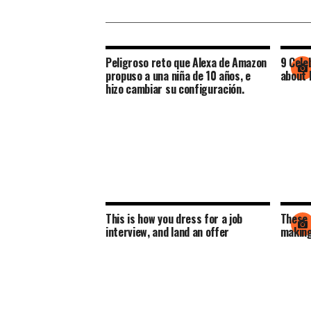
Peligroso reto que Alexa de Amazon
9 Cele
propuso a una niña de 10 años, e
about 
hizo cambiar su configuración.
This is how you dress for a job
These 
interview, and land an offer
making