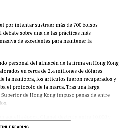
l por intentar sustraer más de 700 bolsos
el debate sobre una de las prácticas más
 masiva de excedentes para mantener la
ndo personal del almacén de la firma en Hong Kong
alorados en cerca de 2,4 millones de dólares.
de la maniobra, los artículos fueron recuperados y
a el protocolo de la marca. Tras una larga
al Superior de Hong Kong impuso penas de entre
dos.
en aquella época, Chanel destruía entre 10.000 y
ong Kong. Esta estrategia, habitual entre las casas
TINUE READING
 no vendido terminara en el mercado paralelo o en