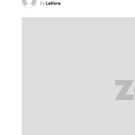
By
LaHora