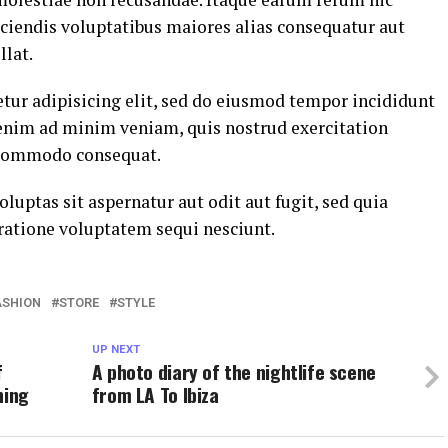
eiciendis voluptatibus maiores alias consequatur aut
llat.
tur adipisicing elit, sed do eiusmod tempor incididunt
 enim ad minim veniam, quis nostrud exercitation
a commodo consequat.
ptas sit aspernatur aut odit aut fugit, sed quia
ratione voluptatem sequi nesciunt.
ASHION
STORE
STYLE
UP NEXT
f
A photo diary of the nightlife scene
hing
from LA To Ibiza