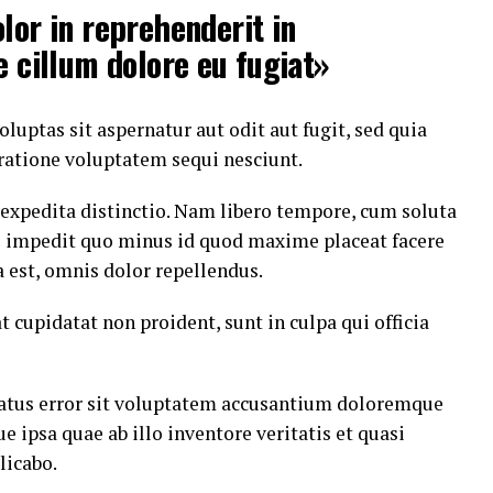
lor in reprehenderit in
e cillum dolore eu fugiat»
ptas sit aspernatur aut odit aut fugit, sed quia
ratione voluptatem sequi nesciunt.
 expedita distinctio. Nam libero tempore, cum soluta
il impedit quo minus id quod maxime placeat facere
est, omnis dolor repellendus.
t cupidatat non proident, sunt in culpa qui officia
 natus error sit voluptatem accusantium doloremque
ipsa quae ab illo inventore veritatis et quasi
licabo.