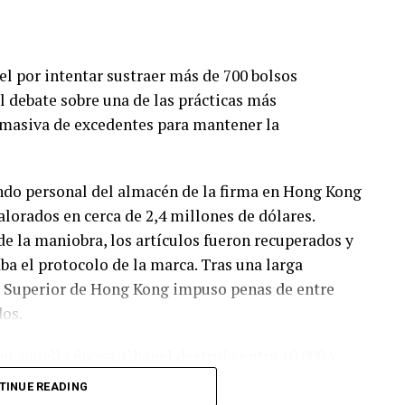
l por intentar sustraer más de 700 bolsos
el debate sobre una de las prácticas más
 masiva de excedentes para mantener la
ndo personal del almacén de la firma en Hong Kong
alorados en cerca de 2,4 millones de dólares.
de la maniobra, los artículos fueron recuperados y
a el protocolo de la marca. Tras una larga
al Superior de Hong Kong impuso penas de entre
dos.
en aquella época, Chanel destruía entre 10.000 y
ong Kong. Esta estrategia, habitual entre las casas
TINUE READING
 no vendido terminara en el mercado paralelo o en