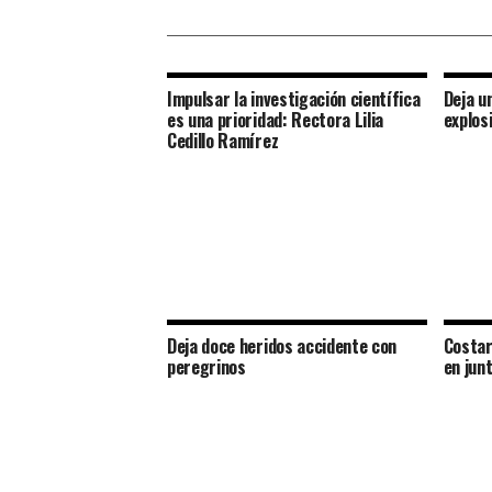
Impulsar la investigación científica
Deja u
es una prioridad: Rectora Lilia
explos
Cedillo Ramírez
Deja doce heridos accidente con
Costar
peregrinos
en junt