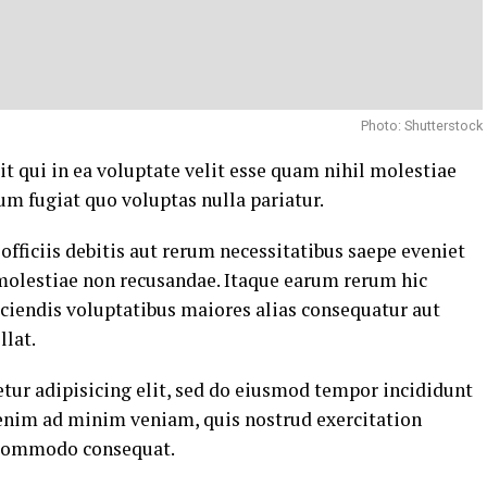
Photo: Shutterstock
t qui in ea voluptate velit esse quam nihil molestiae
um fugiat quo voluptas nulla pariatur.
ficiis debitis aut rerum necessitatibus saepe eveniet
 molestiae non recusandae. Itaque earum rerum hic
eiciendis voluptatibus maiores alias consequatur aut
llat.
tur adipisicing elit, sed do eiusmod tempor incididunt
 enim ad minim veniam, quis nostrud exercitation
a commodo consequat.