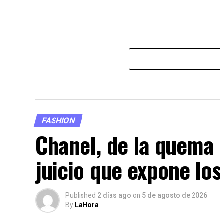
FASHION
Chanel, de la quema d
juicio que expone los
Published
2 días ago
on
5 de agosto de 2026
By
LaHora