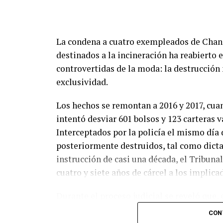
La condena a cuatro exempleados de Chane
destinados a la incineración ha reabierto 
controvertidas de la moda: la destrucción
exclusividad.
Los hechos se remontan a 2016 y 2017, cua
intentó desviar 601 bolsos y 123 carteras v
Interceptados por la policía el mismo día 
posteriormente destruidos, tal como dictab
instrucción de casi una década, el Tribun
cuatro y siete años de cárcel a los implica
Durante el proceso judicial se reveló que, 
20.000 productos cada seis meses solo en H
CON
de alta gama, buscaba evitar que el stock