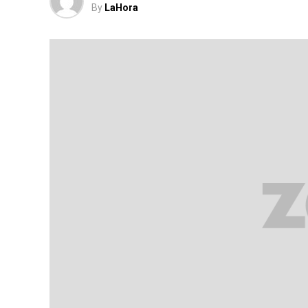
By
LaHora