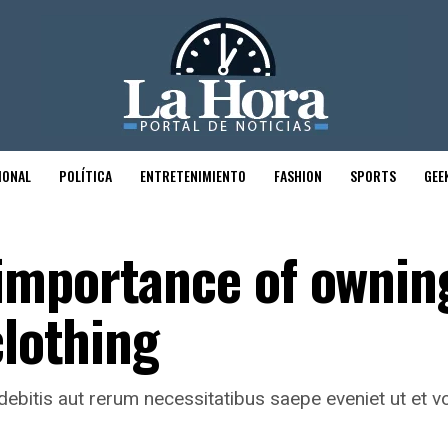
IONAL
POLÍTICA
ENTRETENIMIENTO
FASHION
SPORTS
GEE
importance of ownin
clothing
ebitis aut rerum necessitatibus saepe eveniet ut et vo