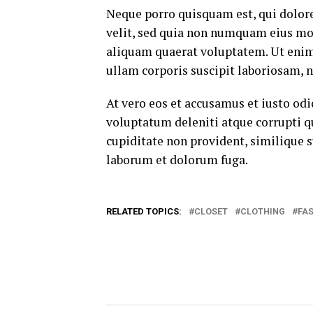
Neque porro quisquam est, qui dolore
velit, sed quia non numquam eius mo
aliquam quaerat voluptatem. Ut eni
ullam corporis suscipit laboriosam, 
At vero eos et accusamus et iusto od
voluptatum deleniti atque corrupti q
cupiditate non provident, similique su
laborum et dolorum fuga.
RELATED TOPICS:
CLOSET
CLOTHING
FA