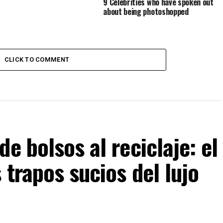
9 Celebrities who have spoken out
about being photoshopped
CLICK TO COMMENT
e bolsos al reciclaje: el
 trapos sucios del lujo