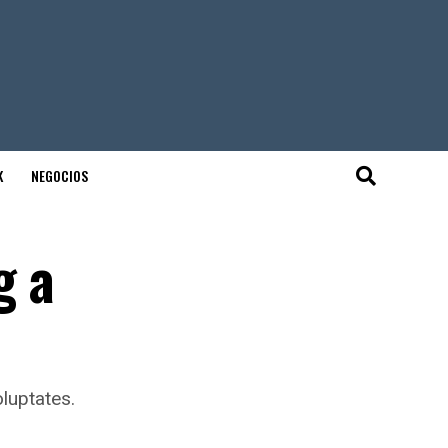
K
NEGOCIOS
g a
luptates.