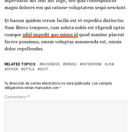
aspernatur aut odit aut fugit, sed quia consequuntur
magni dolores eos qui ratione voluptatem sequi nesciunt.
Et harum quidem rerum facilis est et expedita distinctio.
Nam libero tempore, cum soluta nobis est eligendi optio
cumque
nihil impedit quo minus id
quod maxime placeat
facere possimus, omnis voluptas assumenda est, omnis
dolor repellendus.
RELATED TOPICS:
BUSINESS
DRESS
INTERVIEW
JOB
OFFER
STYLE
SUIT
Tu dirección de correo electrónico no será publicada.
Los campos
obligatorios están marcados con
*
Comentario
*