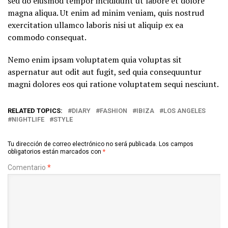
sed do eiusmod tempor incididunt ut labore et dolore
magna aliqua. Ut enim ad minim veniam, quis nostrud
exercitation ullamco laboris nisi ut aliquip ex ea
commodo consequat.
Nemo enim ipsam voluptatem quia voluptas sit
aspernatur aut odit aut fugit, sed quia consequuntur
magni dolores eos qui ratione voluptatem sequi nesciunt.
RELATED TOPICS:
DIARY
FASHION
IBIZA
LOS ANGELES
NIGHTLIFE
STYLE
Tu dirección de correo electrónico no será publicada.
Los campos
obligatorios están marcados con
*
Comentario
*