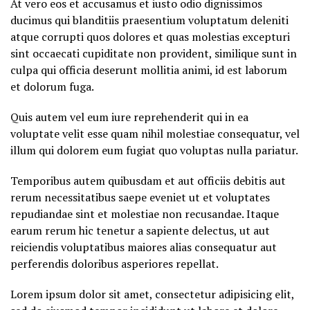
At vero eos et accusamus et iusto odio dignissimos
ducimus qui blanditiis praesentium voluptatum deleniti
atque corrupti quos dolores et quas molestias excepturi
sint occaecati cupiditate non provident, similique sunt in
culpa qui officia deserunt mollitia animi, id est laborum
et dolorum fuga.
Quis autem vel eum iure reprehenderit qui in ea
voluptate velit esse quam nihil molestiae consequatur, vel
illum qui dolorem eum fugiat quo voluptas nulla pariatur.
Temporibus autem quibusdam et aut officiis debitis aut
rerum necessitatibus saepe eveniet ut et voluptates
repudiandae sint et molestiae non recusandae. Itaque
earum rerum hic tenetur a sapiente delectus, ut aut
reiciendis voluptatibus maiores alias consequatur aut
perferendis doloribus asperiores repellat.
Lorem ipsum dolor sit amet, consectetur adipisicing elit,