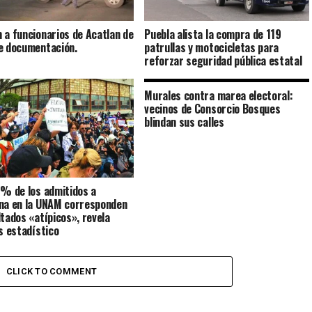
 a funcionarios de Acatlan de
Puebla alista la compra de 119
e documentación.
patrullas y motocicletas para
reforzar seguridad pública estatal
Murales contra marea electoral:
vecinos de Consorcio Bosques
blindan sus calles
2% de los admitidos a
na en la UNAM corresponden
ltados «atípicos», revela
is estadístico
CLICK TO COMMENT