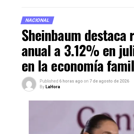
NACIONAL
Sheinbaum destaca re
anual a 3.12% en juli
en la economía famil
Published
6 horas ago
on
7 de agosto de 2026
By
LaHora