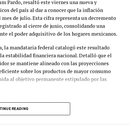
m Pardo, resaltó este viernes una nueva y
cos del país al dar a conocer que la inflación
l mes de julio. Esta cifra representa un decremento
gistrado al cierre de junio, consolidando una
ente el poder adquisitivo de los hogares mexicanos.
, la mandataria federal catalogó este resultado
 estabilidad financiera nacional. Detalló que el
dor se mantiene alineado con las proyecciones
 eficiente sobre los productos de mayor consumo
ida al objetivo permanente estipulado por las
e descenso a la eficacia de los acuerdos
deral, entre los cuales destaca el Paquete Contra
TINUE READING
esquema estratégico permite mantener precios
ásica de 24 productos, protegiendo de manera