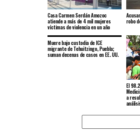
Casa Carmen Serdán Amozoc
Acusan
atiende a más de 4 mil mujeres
robo d
víctimas de violencia en un año
Muere bajo custodia de ICE
migrante de Tehuitzingo, Puebla;
suman decenas de casos en EE. UU.
El 98.
Medici
a resu
anális