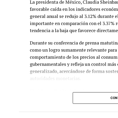
La presidenta de México, Claudia Sheinbau
favorable caída en los indicadores económi
general anual se redujo al 3.12% durante e
importante en comparación con el 3.37% re
tendencia a la baja que favorece directam
Durante su conferencia de prensa matutina
como un logro sumamente relevante para la
comportamiento de los precios al consumi
gubernamentales y refleja un control más
generalizado, acercándose de forma sosten
autoridades monetarias.
Sheinbaum Pardo atribuyó gran parte de est
voluntarios impulsados por el Gobierno Fe
CON
la Inflación y la Carestía (PACIC). Este 
competitivos y accesibles en la canasta b