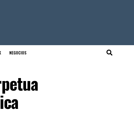
K
NEGOCIOS
rpetua
ica