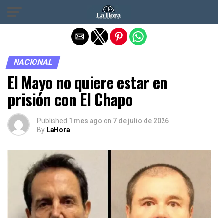
Salir de la versión móvil
NACIONAL
El Mayo no quiere estar en
prisión con El Chapo
Published
1 mes ago
on
7 de julio de 2026
By
LaHora