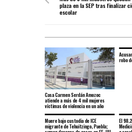
plaza en la SEP tras finalizar ci
escolar
Acusan
robo d
Casa Carmen Serdán Amozoc
atiende a más de 4 mil mujeres
víctimas de violencia en un año
Muere bajo custodia de ICE
El 98.
migrante de Tehuitzingo, Puebla;
Medici
suman decenas de casos en EE. UU.
a resu