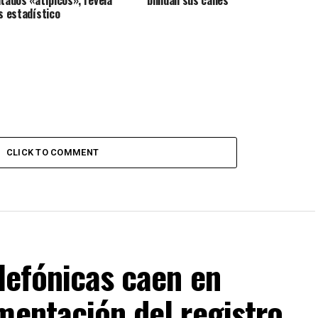
is estadístico
CLICK TO COMMENT
elefónicas caen en
mentación del registro