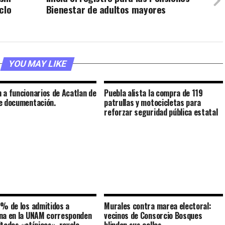
clo
Bienestar de adultos mayores
YOU MAY LIKE
 a funcionarios de Acatlan de
Puebla alista la compra de 119
e documentación.
patrullas y motocicletas para
reforzar seguridad pública estatal
2% de los admitidos a
Murales contra marea electoral:
na en la UNAM corresponden
vecinos de Consorcio Bosques
ltados «atípicos», revela
blindan sus calles