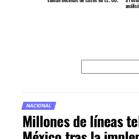
anális
NACIONAL
Millones de líneas t
México tras la imple