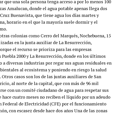
ar que una sola persona tenga acceso a por lo menos 100
Plazas Amalucan, donde el agua potable apenas llega dos
 Cruz Buenavista, que tiene agua los días martes y
na, horario en el que la mayoría suele dormir y el
imo.
tras colonias como Cerro del Marqués, Nochebuena, 15
izadas en la junta auxiliar de La Resurrección,
rque el recurso se prioriza para las empresas
s Puebla 2000 y La Resurrección, donde en los últimos
o a diversas industrias por regar sus aguas residuales en
ientales al ecosistema y poniendo en riesgo la salud
 Otros casos son los de las juntas auxiliares de San
cio, al norte de la capital, que con más de 96 mil
irse con un comité ciudadano de agua para respetar sus
e hace cuatro meses no reciben el líquido por un adeudo
n Federal de Electricidad (CFE) por el funcionamiento
ón, con escasez desde hace dos años Una de las zonas