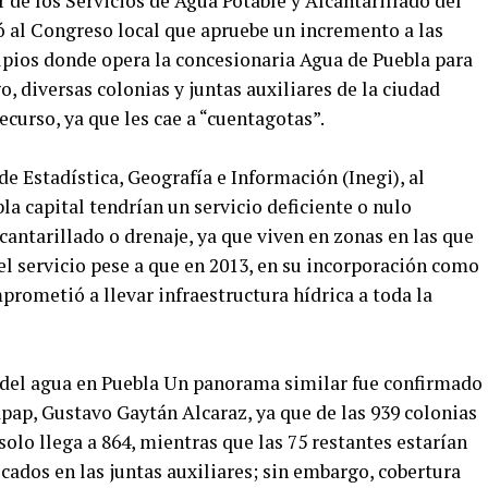
 de los Servicios de Agua Potable y Alcantarillado del
ó al Congreso local que apruebe un incremento a las
cipios donde opera la concesionaria Agua de Puebla para
o, diversas colonias y juntas auxiliares de la ciudad
ecurso, ya que les cae a “cuentagotas”.
de Estadística, Geografía e Información (Inegi), al
a capital tendrían un servicio deficiente o nulo
cantarillado o drenaje, ya que viven en zonas en las que
l servicio pese a que en 2013, en su incorporación como
prometió a llevar infraestructura hídrica a toda la
 del agua en Puebla Un panorama similar fue confirmado
apap, Gustavo Gaytán Alcaraz, ya que de las 939 colonias
 solo llega a 864, mientras que las 75 restantes estarían
ados en las juntas auxiliares; sin embargo, cobertura