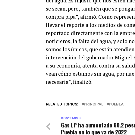
del agua. Es injusto que nos estén ha
se secan, pero, también que se ponga
compra pipa”, afirmó. Como represen
llevar el reporte a los medios de c
reportado directamente con la empre
noticieros, la falta del agua, y solo 
somos los únicos, que están atendiend
intervención del gobernador Miguel B
a su economía, atenta contra su salud
vean cómo estamos sin agua, por nu
necesaria”, finalizó.
RELATED TOPICS:
PRINCIPAL
PUEBLA
DON'T MISS
Gas LP ha aumentado 60.2 pes
Puebla en lo que va de 2022