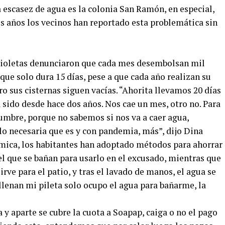
a escasez de agua es la colonia San Ramón, en especial,
os años los vecinos han reportado esta problemática sin
e Violetas denunciaron que cada mes desembolsan mil
ue solo dura 15 días, pese a que cada año realizan su
o sus cisternas siguen vacías. “Ahorita llevamos 20 días
a sido desde hace dos años. Nos cae un mes, otro no. Para
umbre, porque no sabemos si nos va a caer agua,
o necesaria que es y con pandemia, más”, dijo Dina
ómica, los habitantes han adoptado métodos para ahorrar
el que se bañan para usarlo en el excusado, mientras que
irve para el patio, y tras el lavado de manos, el agua se
llenan mi pileta solo ocupo el agua para bañarme, la
y aparte se cubre la cuota a Soapap, caiga o no el pago