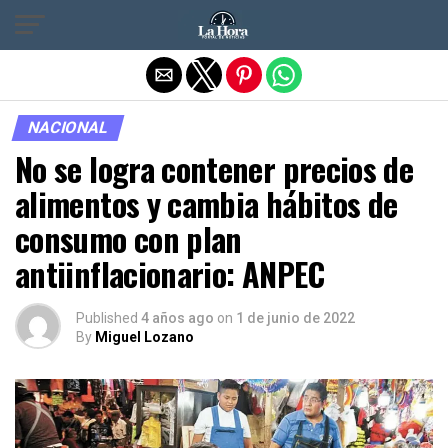
Salir de la versión móvil
NACIONAL
No se logra contener precios de
alimentos y cambia hábitos de
consumo con plan
antiinflacionario: ANPEC
Published
4 años ago
on
1 de junio de 2022
By
Miguel Lozano