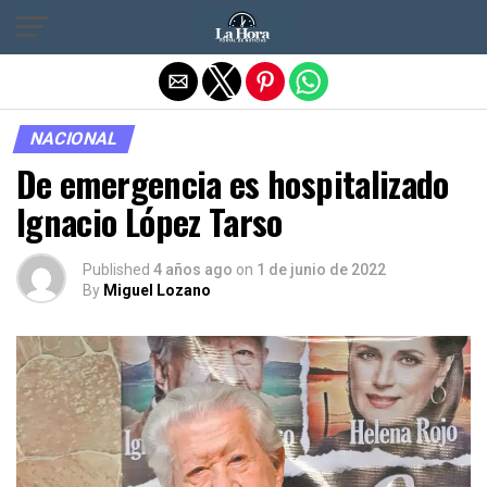
Salir de la versión móvil
NACIONAL
De emergencia es hospitalizado
Ignacio López Tarso
Published
4 años ago
on
1 de junio de 2022
By
Miguel Lozano