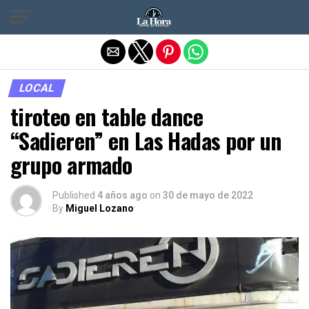
Salir de la versión móvil
LOCAL
tiroteo en table dance
“Sadieren” en Las Hadas por un
grupo armado
Published
4 años ago
on
30 de mayo de 2022
By
Miguel Lozano