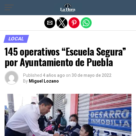
Salir de la versión móvil
LOCAL
145 operativos “Escuela Segura”
por Ayuntamiento de Puebla
Published
4 años ago
on
30 de mayo de 2022
By
Miguel Lozano