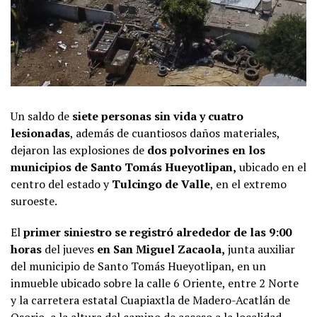
Un saldo de
siete personas sin vida y cuatro
lesionadas
, además de cuantiosos daños materiales,
dejaron las explosiones de
dos polvorines en los
municipios de Santo Tomás Hueyotlipan,
ubicado en el
centro del estado y
Tulcingo de Valle
, en el extremo
suroeste.
El
primer siniestro se registró alrededor de las 9:00
horas
del jueves
en San Miguel Zacaola,
junta auxiliar
del municipio de Santo Tomás Hueyotlipan, en un
inmueble ubicado sobre la calle 6 Oriente, entre 2 Norte
y la carretera estatal Cuapiaxtla de Madero-Acatlán de
Osorio, a la altura del camino de acceso a la localidad.