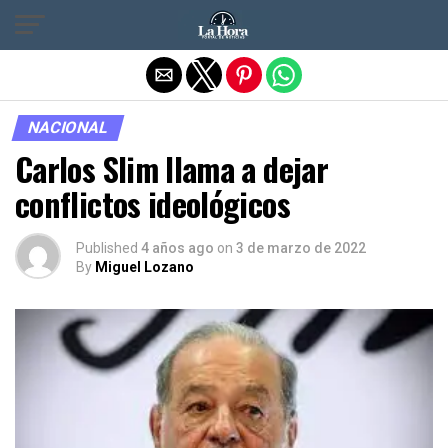
Salir de la versión móvil
NACIONAL
Carlos Slim llama a dejar
conflictos ideológicos
Published
4 años ago
on
3 de marzo de 2022
By
Miguel Lozano