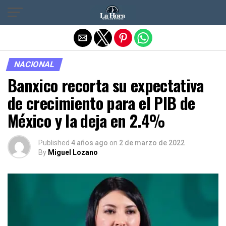
Salir de la versión móvil
NACIONAL
Banxico recorta su expectativa
de crecimiento para el PIB de
México y la deja en 2.4%
Published
4 años ago
on
2 de marzo de 2022
By
Miguel Lozano