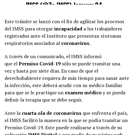
— IMSS (@Tu_IMSS)
January 24,
2022
Este trámite se lanzó con el fin de agilizar los procesos
del IMSS para otorgar
incapacidad
a los trabajadores
registrados ante el Instituto que presentan síntomas
respiratorios asociados al
coronavirus
.
A través de un comunicado, el IMSS informó
que el
Permiso Covid-19
sólo se puede tramitar una
vez y hasta por siete días. En caso de que el
derechohabiente requiera de más tiempo para sanar ante
la infección, este deberá acudir con su médico familiar
para que se le practique un
examen médico
y se pueda
definir la terapia que se debe seguir.
Ante la
cuarta ola de coronavirus
que enfrenta el país,
el IMSS facilitó la manera en la que se podía tramitar un
Permiso Covid-19. Este puede realizarse a través de su
aplicación
IMSS Digital
o por medio de su página web.