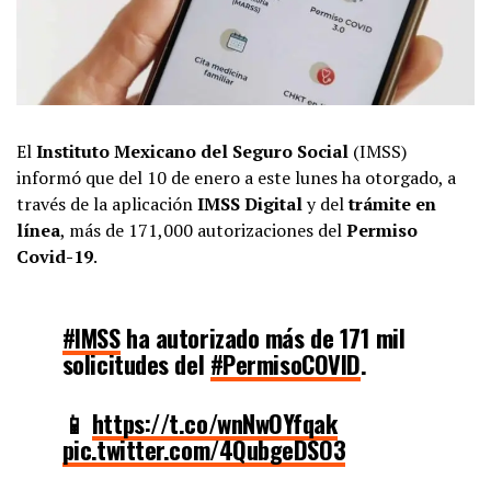
El
Instituto Mexicano del Seguro Social
(IMSS)
informó que del 10 de enero a este lunes ha otorgado, a
través de la aplicación
IMSS Digital
y del
trámite en
línea
, más de 171,000 autorizaciones del
Permiso
Covid-19
.
#IMSS
ha autorizado más de 171 mil
solicitudes del
#PermisoCOVID
.
📱
https://t.co/wnNwOYfqak
pic.twitter.com/4QubgeDSO3