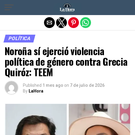
Salir de la versión móvil
POLÍTICA
Noroña sí ejerció violencia
política de género contra Grecia
Quiróz: TEEM
Published
1 mes ago
on
7 de julio de 2026
By
LaHora