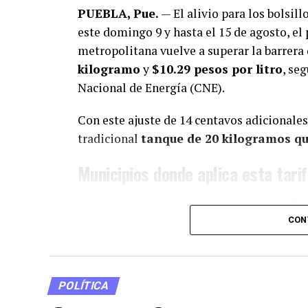
PUEBLA, Pue.
— El alivio para los bolsill
este domingo 9 y hasta el 15 de agosto, el p
metropolitana vuelve a superar la barrera
kilogramo
y
$10.29 pesos por litro
, se
Nacional de Energía (CNE).
Con este ajuste de 14 centavos adicionales 
tradicional
tanque de 20 kilogramos q
Municipios donde aplica esta tari
El incremento afecta directamente a la
Re
municipios conurbados:
CON
Área metropolitana:
San Andrés Cholula
Amozoc y Coronango.
POLÍTICA
Zona conurbada y Valles:
Atlixco, Ocoy