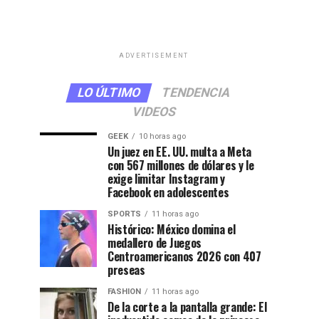
ADVERTISEMENT
LO ÚLTIMO
TENDENCIA
VIDEOS
GEEK
10 horas ago
Un juez en EE. UU. multa a Meta
con 567 millones de dólares y le
exige limitar Instagram y
Facebook en adolescentes
SPORTS
11 horas ago
Histórico: México domina el
medallero de Juegos
Centroamericanos 2026 con 407
preseas
FASHION
11 horas ago
De la corte a la pantalla grande: El