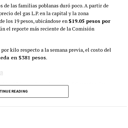
os de las familias poblanas duró poco. A partir de
recio del gas L.P. en la capital y la zona
 de los 19 pesos, ubicándose en
$19.05 pesos por
gún el reporte más reciente de la Comisión
por kilo respecto a la semana previa, el costo del
ueda en $381 pesos
.
fa
gión 154
, que abarca la capital del estado y los
TINUE READING
, San Pedro Cholula, Santa Isabel Cholula, Cuautlancingo,
ucan, Calpan, San Miguel Xoxtla, San Salvador El Verde,