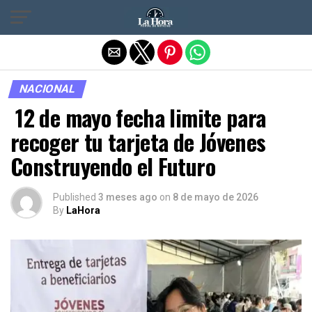
Salir de la versión móvil
NACIONAL
12 de mayo fecha limite para
recoger tu tarjeta de Jóvenes
Construyendo el Futuro
Published
3 meses ago
on
8 de mayo de 2026
By
LaHora