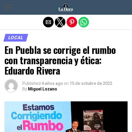
Salir de la versión móvil
LOCAL
En Puebla se corrige el rumbo
con transparencia y ética:
Eduardo Rivera
Published
4 años ago
on
15 de octubre de 2022
By
Miguel Lozano