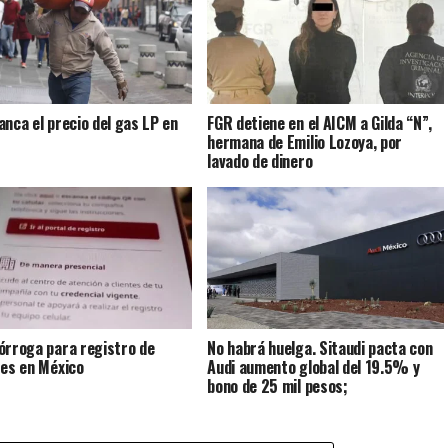
anca el precio del gas LP en
FGR detiene en el AICM a Gilda “N”,
hermana de Emilio Lozoya, por
lavado de dinero
órroga para registro de
No habrá huelga. Sitaudi pacta con
res en México
Audi aumento global del 19.5% y
bono de 25 mil pesos;