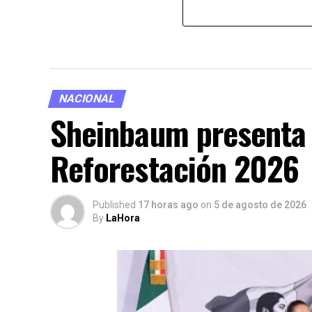
NACIONAL
Sheinbaum presenta 
Reforestación 2026
Published
17 horas ago
on
5 de agosto de 2026
By
LaHora