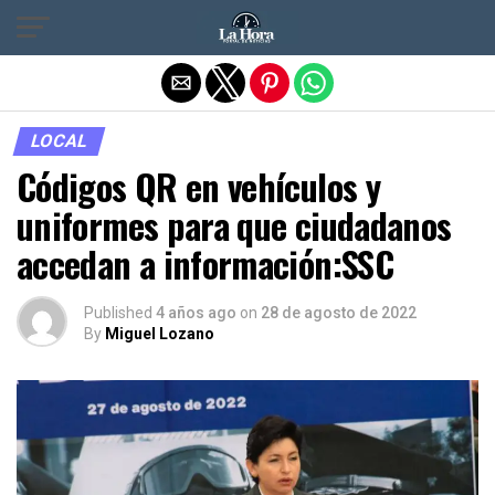
Salir de la versión móvil
LOCAL
Códigos QR en vehículos y
uniformes para que ciudadanos
accedan a información:SSC
Published
4 años ago
on
28 de agosto de 2022
By
Miguel Lozano