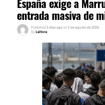
España exige a Marru
entrada masiva de m
Published
5 días ago
on
3 de agosto de 2026
By
LaHora