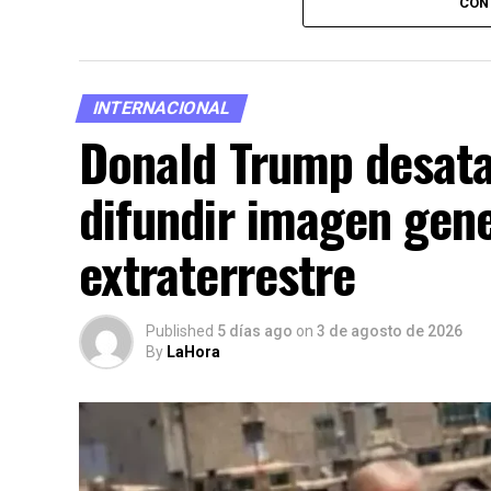
organizaciones internacionales y Gobierno
CON
desarrollo de los acontecimientos, advirti
únicas fronteras terrestres que la Unión 
INTERNACIONAL
Donald Trump desata
difundir imagen gene
extraterrestre
Published
5 días ago
on
3 de agosto de 2026
By
LaHora