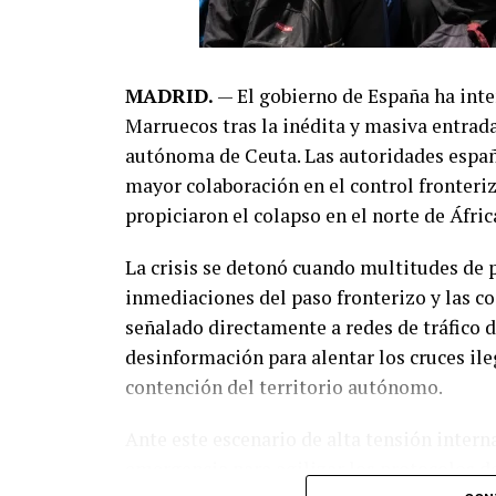
MADRID.
— El gobierno de España ha inte
Marruecos tras la inédita y masiva entrada
autónoma de Ceuta. Las autoridades españ
mayor colaboración en el control fronteriz
propiciaron el colapso en el norte de Áfric
La crisis se detonó cuando multitudes de 
inmediaciones del paso fronterizo y las co
señalado directamente a redes de tráfico 
desinformación para alentar los cruces il
contención del territorio autónomo.
Ante este escenario de alta tensión inter
emergencia para agilizar los protocolos de