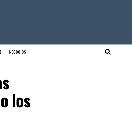
K
NEGOCIOS
as
o los