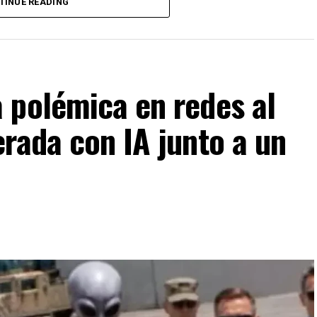
s de la región observan con preocupación el
TINUE READING
endo sobre la vulnerabilidad constante en las
Europea comparte con el continente africano.
 polémica en redes al
rada con IA junto a un