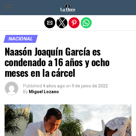
Salir de la versión móvil
NACIONAL
Naasón Joaquín García es
condenado a 16 años y ocho
meses en la cárcel
Published
4 años ago
on
9 de junio de 2022
By
Miguel Lozano