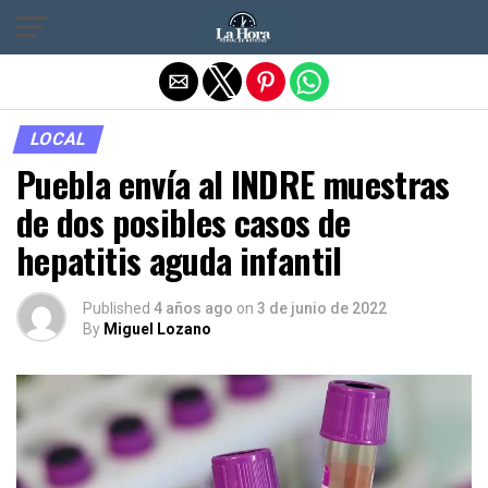
Salir de la versión móvil
LOCAL
Puebla envía al INDRE muestras
de dos posibles casos de
hepatitis aguda infantil
Published
4 años ago
on
3 de junio de 2022
By
Miguel Lozano