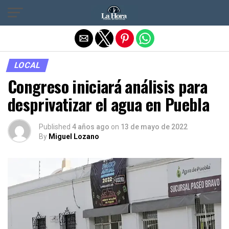
Salir de la versión móvil
LOCAL
Congreso iniciará análisis para
desprivatizar el agua en Puebla
Published
4 años ago
on
13 de mayo de 2022
By
Miguel Lozano