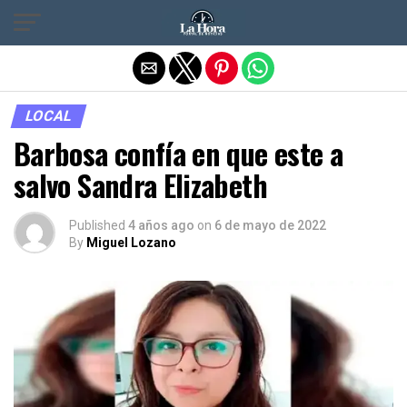
Salir de la versión móvil
LOCAL
Barbosa confía en que este a
salvo Sandra Elizabeth
Published
4 años ago
on
6 de mayo de 2022
By
Miguel Lozano