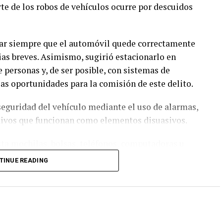
te de los robos de vehículos ocurre por descuidos
car siempre que el automóvil quede correctamente
ias breves. Asimismo, sugirió estacionarlo en
e personas y, de ser posible, con sistemas de
as oportunidades para la comisión de este delito.
 seguridad del vehículo mediante el uso de alarmas,
ntivos que funcionan como elementos disuasivos.
sta mochilas, bolsas, teléfonos, computadoras u
e en un incentivo para el robo o los llamados
TINUE READING
ó no compartir en redes sociales información
lmente se estaciona el vehículo o periodos
so.