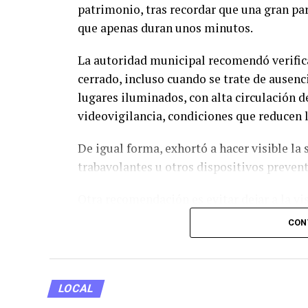
patrimonio, tras recordar que una gran par
que apenas duran unos minutos.
La autoridad municipal recomendó verifi
cerrado, incluso cuando se trate de ausenc
lugares iluminados, con alta circulación d
videovigilancia, condiciones que reducen l
De igual forma, exhortó a hacer visible la
trabavolantes u otros dispositivos preve
Otra recomendación es evitar dejar a la vi
objetos de valor, ya que suelen convertirs
CON
«cristalazos».
La Dirección de Seguridad también sugiri
relacionada con los lugares donde habitua
LOCAL
prolongados en los que permanecerá sin u