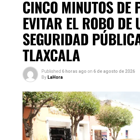
CINCO MINUTOS DE 
EVITAR EL ROBO DE 
SEGURIDAD PÚBLICA
TLAXCALA
Published
6 horas ago
on
6 de agosto de 2026
By
LaHora