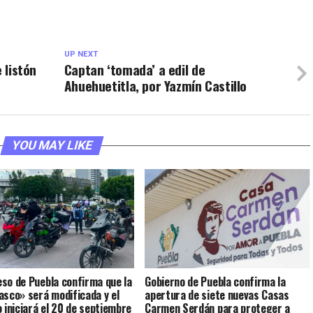
UP NEXT
 listón
Captan ‘tomada’ a edil de
Ahuehuetitla, por Yazmín Castillo
YOU MAY LIKE
so de Puebla confirma que la
Gobierno de Puebla confirma la
asco» será modificada y el
apertura de siete nuevas Casas
o iniciará el 20 de septiembre
Carmen Serdán para proteger a