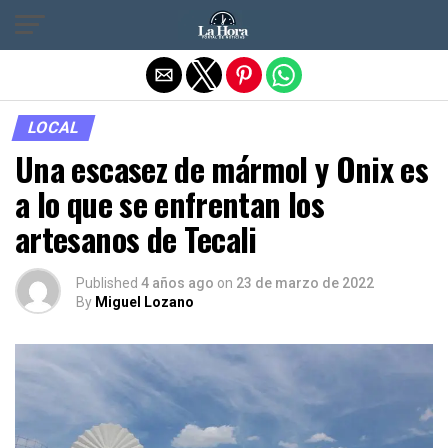
Salir de la versión móvil
LOCAL
Una escasez de mármol y Onix es
a lo que se enfrentan los
artesanos de Tecali
Published
4 años ago
on
23 de marzo de 2022
By
Miguel Lozano