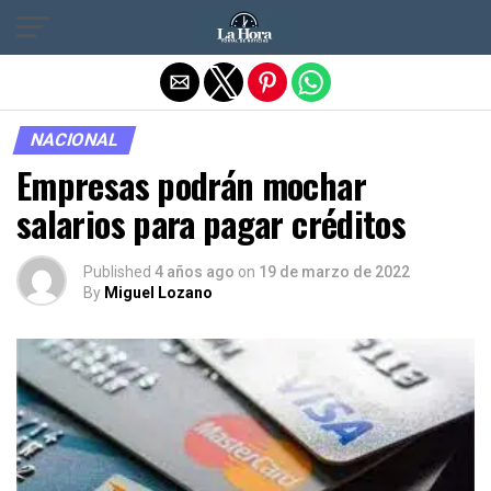
Salir de la versión móvil
NACIONAL
Empresas podrán mochar
salarios para pagar créditos
Published
4 años ago
on
19 de marzo de 2022
By
Miguel Lozano